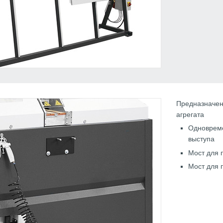
Предназначен
агрегата
Одновреме
выступа
Мост для 
Мост для 