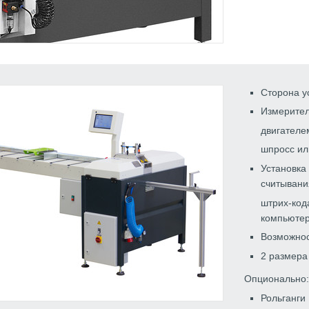
Сторона у
Измерител
двигателе
шпросс ил
Установка
считывани
штрих-код
компьютер
Возможнос
2 размера
Опционально:
Рольганги