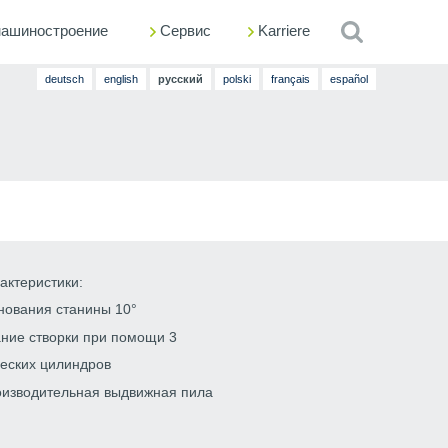
машиностроение
Сервис
Suche
Karriere
deutsch
english
русский
polski
français
español
актеристики:
нования станины 10°
ние створки при помощи 3
еских цилиндров
изводительная выдвижная пила