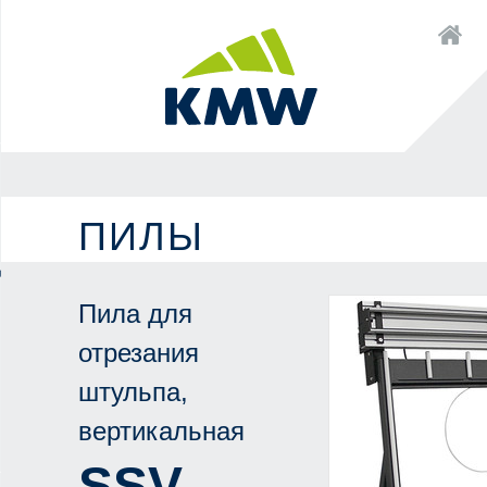
Zum
×
Startseite
Inhalt
Zur
Zum
Navigation
Inhalt
ПИЛЫ
алла
Пила для
отрезания
штульпа,
вертикальная
SSV