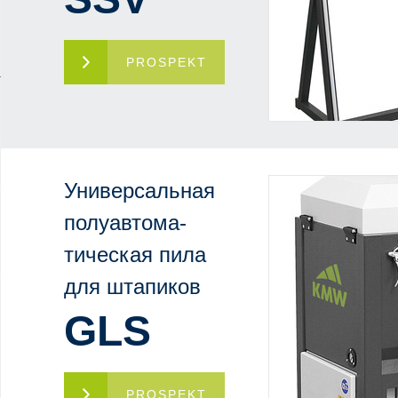
PROSPEKT
иля
Универсальная
полуавтома-
тическая пила
для штапиков
GLS
PROSPEKT