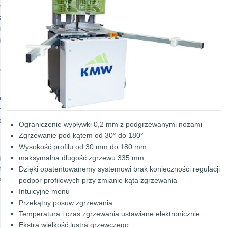
wanie-/ technika cięcia
zenia do klejenia
ika montażu
kcja narzędzi
ce
re
enangebote
ldung
Ograniczenie wypływki 0,2 mm z podgrzewanymi nożami
Zgrzewanie pod kątem od 30° do 180°
Wysokość profilu od 30 mm do 180 mm
maksymalna długość zgrzewu 335 mm
kt
Dzięki opatentowanemy systemowi brak konieczności regulacji
firmowy wydawcy
rotection
podpór profilowych przy zmianie kąta zgrzewania
Intuicyjne menu
Przekątny posuw zgrzewania
Temperatura i czas zgrzewania ustawiane elektronicznie
Ekstra wielkość lustra grzewczego