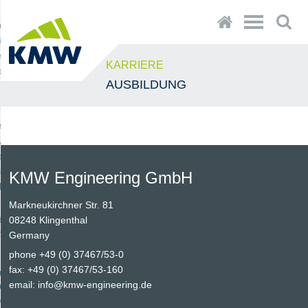
Zum
×
Menu
Startseite
Suche
mie
Inhalt
kt
Zur
Zum
rt
KARRIERE
Navigation
Inhalt
dzanie jakością
AUSBILDUNG
ny do produkcji okien
er do rozmów
warki
czarki do naroży
a profili
KMW Engineering GmbH
lagsmontage
Markneukirchner Str. 81
yka produkcji
08248 Klingenthal
teile
Germany
phone +49 (0) 37467/53-0
fax: +49 (0) 37467/53-160
 produkcji maszyn
email:
info@kmw-engineering.de
alnych
yny-CNC