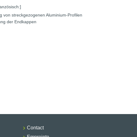
ranzösisch:]
g von streckgezogenen Aluminium-Profilen
ung der Endkappen
Contact
Empreinte