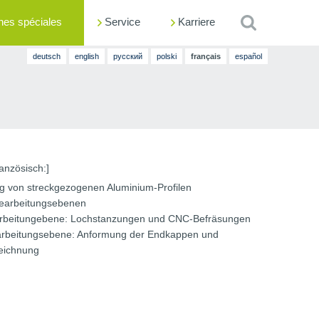
nes spéciales
Service
Rechercher
Karriere
deutsch
english
русский
polski
français
español
ranzösisch:]
g von streckgezogenen Aluminium-Profilen
Bearbeitungsebenen
rbeitungebene: Lochstanzungen und CNC-Befräsungen
arbeitungsebene: Anformung der Endkappen und
eichnung