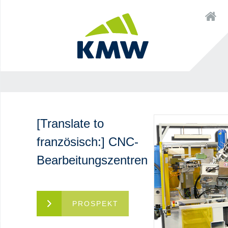
Zum
×
Startseite
Inhalt
Zur
Zum
Navigation
Inhalt
[Translate to
französisch:] CNC-
Bearbeitungszentren
PROSPEKT