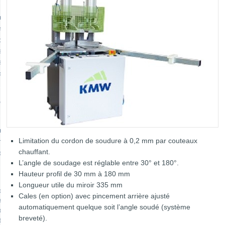
nes spéciales
ine CNC
onnage / outils de coupe
es de collage
 de travail
ation d'outils
ce
re
Limitation du cordon de soudure à 0,2 mm par couteaux
enangebote
chauffant.
ldung
L’angle de soudage est réglable entre 30° et 180°.
Hauteur profil de 30 mm à 180 mm
Longueur utile du miroir 335 mm
ct
Cales (en option) avec pincement arrière ajusté
inte
automatiquement quelque soit l’angle soudé (système
rotection
breveté).
tions générales de vente