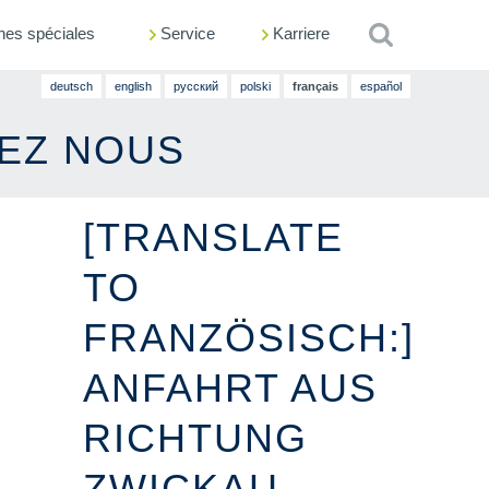
nes spéciales
Service
Rechercher
Karriere
deutsch
english
русский
polski
français
español
EZ NOUS
[TRANSLATE
TO
FRANZÖSISCH:]
ANFAHRT AUS
RICHTUNG
ZWICKAU