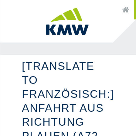
Zum
×
Startseite
Inhalt
Zur
Zum
Navigation
Inhalt
[TRANSLATE
TO
FRANZÖSISCH:]
ANFAHRT AUS
RICHTUNG
PLAUEN (A72