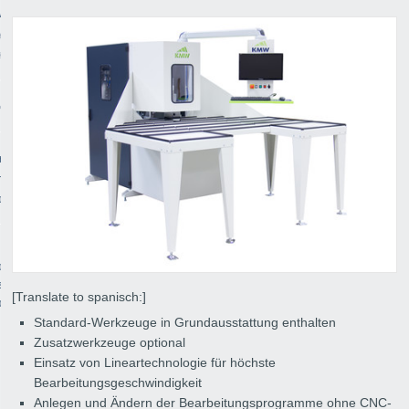
vorrichtungen
getechnik
zeugbau
ce
re
enangebote
ldung
cto
essum
[Translate to spanisch:]
rotection
Standard-Werkzeuge in Grundausstattung enthalten
Zusatzwerkzeuge optional
Einsatz von Lineartechnologie für höchste
Bearbeitungsgeschwindigkeit
Anlegen und Ändern der Bearbeitungsprogramme ohne CNC-